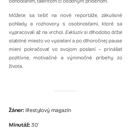
odhodlaním, talentom či osobným príbehom.
Môžete sa tešiť na nové reportáže, zákulisné
pohľady a rozhovory s osobnosťami, ktoré sa
vypracovali až na vrchol.
Exkluziv
si dlhodobo držal
stabilné miesto vo vysielaní a po dlhoročnej pause
mieni pokračovať vo svojom poslaní – prinášať
pozitívne, motivačné a výnimočné príbehy zo
života.
Žáner:
lifestylový magazín
Minutáž:
30‘