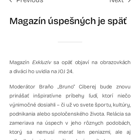
Magazín úspešných je späť
Magazín
Exkluziv
sa opäť objaví na obrazovkách
a diváci ho uvidia na JOJ 24.
Moderátor Braňo „Bruno“ Ciberej bude znovu
prinášať inšpiratívne príbehy ľudí, ktorí niečo
výnimočné dosiahli – či už vo svete športu, kultúry,
podnikania alebo spoločenského života. Relácia sa
zameriava na úspech v jeho rôznych podobách,
ktorý sa nemusí merať len peniazmi, ale aj