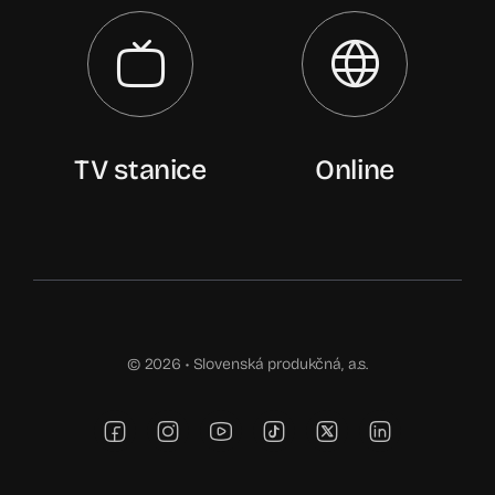
TV stanice
Online
© 2026 •
Slovenská produkčná, a.s.