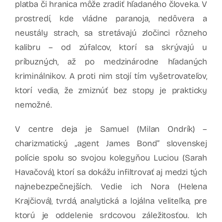
platba či hranica môže zradiť hľadaného človeka. V
prostredí, kde vládne paranoja, nedôvera a
neustály strach, sa stretávajú zločinci rôzneho
kalibru – od zúfalcov, ktorí sa skrývajú u
príbuzných, až po medzinárodne hľadaných
kriminálnikov. A proti nim stojí tím vyšetrovateľov,
ktorí vedia, že zmiznúť bez stopy je prakticky
nemožné.
V centre deja je Samuel (Milan Ondrík) –
charizmatický „agent James Bond“ slovenskej
polície spolu so svojou kolegyňou Luciou (Sarah
Havačová), ktorí sa dokážu infiltrovať aj medzi tých
najnebezpečnejších. Vedie ich Nora (Helena
Krajčiová), tvrdá, analytická a lojálna veliteľka, pre
ktorú je oddelenie srdcovou záležitosťou. Ich