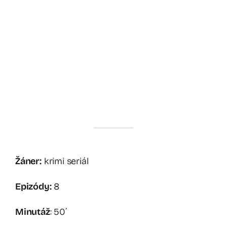
Žáner:
krimi seriál
Epizódy:
8
Minutáž
: 50´