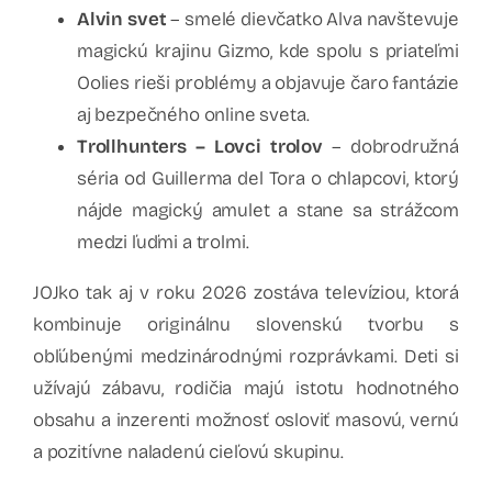
Alvin svet
– smelé dievčatko Alva navštevuje
magickú krajinu Gizmo, kde spolu s priateľmi
Oolies rieši problémy a objavuje čaro fantázie
aj bezpečného online sveta.
Trollhunters – Lovci trolov
– dobrodružná
séria od Guillerma del Tora o chlapcovi, ktorý
nájde magický amulet a stane sa strážcom
medzi ľuďmi a trolmi.
JOJko tak aj v roku 2026 zostáva televíziou, ktorá
kombinuje originálnu slovenskú tvorbu s
obľúbenými medzinárodnými rozprávkami. Deti si
užívajú zábavu, rodičia majú istotu hodnotného
obsahu a inzerenti možnosť osloviť masovú, vernú
a pozitívne naladenú cieľovú skupinu.