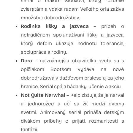
seriál o malom Siouxovi, ktorý rozumie
zvieratám a vďaka radám Veľkého orla zažíva
množstvo dobrodružstiev.
Rodinka líšky a jazveca
– príbeh o
netradičnom spolunažívaní líšky a jazveca,
ktorý deťom ukazuje hodnotu tolerancie,
spolupráce a rodiny.
Dora
– najznámejšia objaviteľka sveta sa s
opičiakom Bootsom vydáva na nové
dobrodružstvá v dažďovom pralese aj za jeho
hranice. Seriál spája hádanky, učenie a akciu.
Not Quite Narwhal
– Kelp zisťuje, že je narval
aj jednorožec, a učí sa žiť medzi dvoma
svetmi. Animovaný seriál prináša detským
divákom príbehy o prijatí, rozmanitosti a
fantázii.