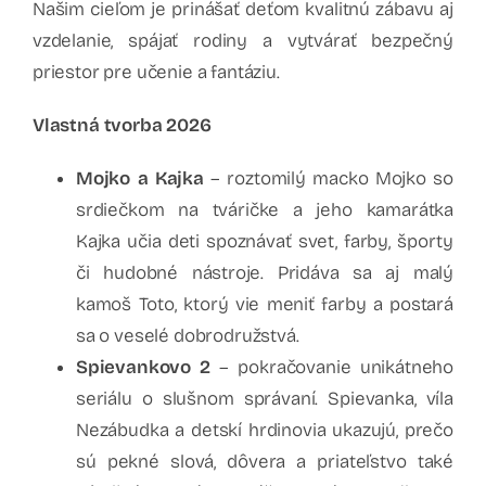
Našim cieľom je prinášať deťom kvalitnú zábavu aj
vzdelanie, spájať rodiny a vytvárať bezpečný
priestor pre učenie a fantáziu.
Vlastná tvorba 2026
Mojko a Kajka
– roztomilý macko Mojko so
srdiečkom na tváričke a jeho kamarátka
Kajka učia deti spoznávať svet, farby, športy
či hudobné nástroje. Pridáva sa aj malý
kamoš Toto, ktorý vie meniť farby a postará
sa o veselé dobrodružstvá.
Spievankovo 2
– pokračovanie unikátneho
seriálu o slušnom správaní. Spievanka, víla
Nezábudka a detskí hrdinovia ukazujú, prečo
sú pekné slová, dôvera a priateľstvo také