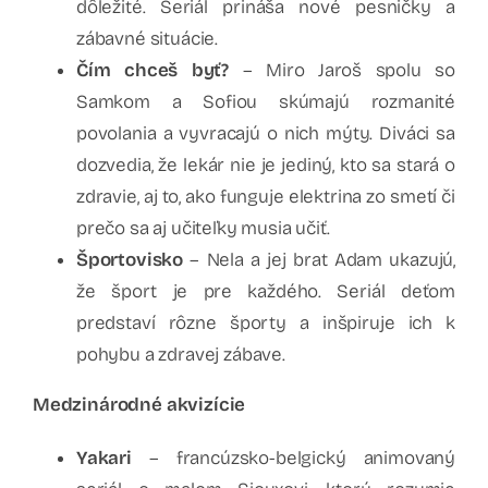
dôležité. Seriál prináša nové pesničky a
zábavné situácie.
Čím chceš byť?
– Miro Jaroš spolu so
Samkom a Sofiou skúmajú rozmanité
povolania a vyvracajú o nich mýty. Diváci sa
dozvedia, že lekár nie je jediný, kto sa stará o
zdravie, aj to, ako funguje elektrina zo smetí či
prečo sa aj učiteľky musia učiť.
Športovisko
– Nela a jej brat Adam ukazujú,
že šport je pre každého. Seriál deťom
predstaví rôzne športy a inšpiruje ich k
pohybu a zdravej zábave.
Medzinárodné akvizície
Yakari
– francúzsko-belgický animovaný