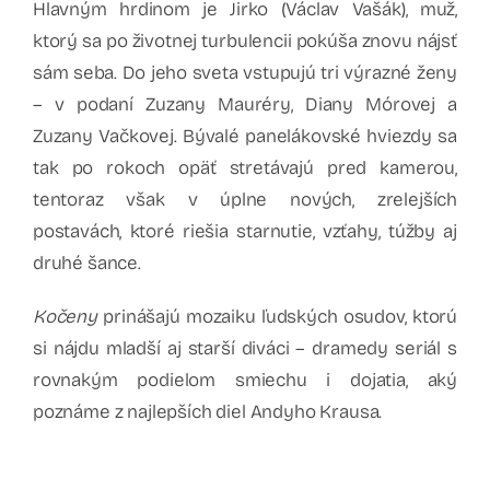
Hlavným hrdinom je Jirko (Václav Vašák), muž,
ktorý sa po životnej turbulencii pokúša znovu nájsť
sám seba. Do jeho sveta vstupujú tri výrazné ženy
– v podaní Zuzany Mauréry, Diany Mórovej a
Zuzany Vačkovej. Bývalé panelákovské hviezdy sa
tak po rokoch opäť stretávajú pred kamerou,
tentoraz však v úplne nových, zrelejších
postavách, ktoré riešia starnutie, vzťahy, túžby aj
druhé šance.
Kočeny
prinášajú mozaiku ľudských osudov, ktorú
si nájdu mladší aj starší diváci – dramedy seriál s
rovnakým podielom smiechu i dojatia, aký
poznáme z najlepších diel Andyho Krausa.