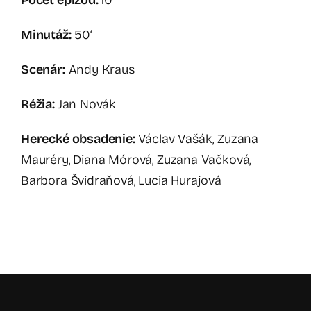
Počet epizód:
10
Minutáž:
50‘
Scenár:
Andy Kraus
Réžia:
Jan Novák
Herecké obsadenie:
Václav Vašák, Zuzana
Mauréry, Diana Mórová, Zuzana Vačková,
Barbora Švidraňová, Lucia Hurajová