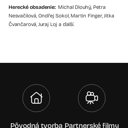
Herecké obsadenie
:
Michal Dlouhý, Petra
Nesvačilová, Ondřej Sokol, Martin Finger, Jitka
Čvančarová, Juraj Loj a ďalší.
Pôvodná tvorba
Partnerské filmy