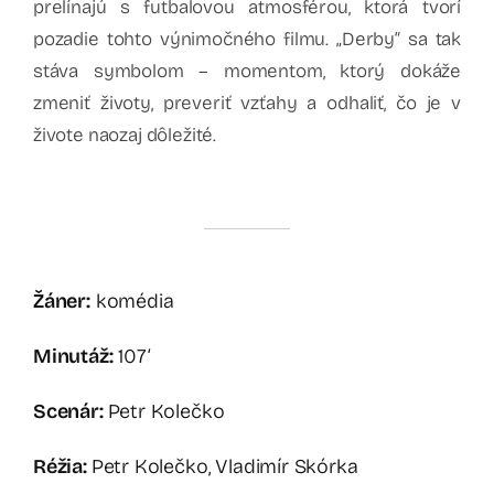
prelínajú s futbalovou atmosférou, ktorá tvorí
pozadie tohto výnimočného filmu. „Derby“ sa tak
stáva symbolom – momentom, ktorý dokáže
zmeniť životy, preveriť vzťahy a odhaliť, čo je v
živote naozaj dôležité.
Žáner:
komédia
Minutáž:
107‘
Scenár:
Petr Kolečko
Réžia:
Petr Kolečko, Vladimír Skórka