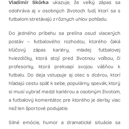
Vladimír Skórka
ukazuje, že veľký zápas sa
odohráva aj v osobných životoch ľudí, ktorí sa s
futbalom stretávajú z rôznych uhlov pohľadu.
Do jedného príbehu sa prelína osud viacerých
postáv – futbalového rozhodcu, ktorého čaká
kľúčový zápas kariéry, mladej futbalovej
hviezdičky, ktorá stojí pred životnou voľbou, či
profesorky, ktorá prekvapí svojou vášňou k
futbalu. Do deja vstupuje aj otec s dcérou, ktorí
hľadajú cestu späť k sebe, populárny spevák, ktorý
si musí vybrať medzi kariérou a osobným životom,
a futbalový komentátor, pre ktorého je derby viac
než len športové podujatie.
Silné emócie, humor a dramatické situácie sa