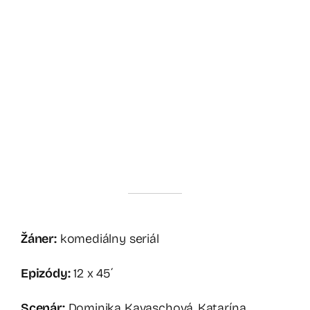
Žáner:
komediálny seriál
Epizódy:
12 x 45´
Scenár:
Dominika Kavaschová, Katarína