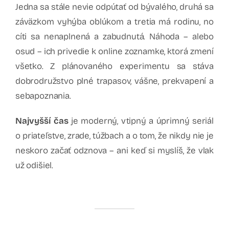
Jedna sa stále nevie odpútať od bývalého, druhá sa
záväzkom vyhýba oblúkom a tretia má rodinu, no
cíti sa nenaplnená a zabudnutá. Náhoda – alebo
osud – ich privedie k online zoznamke, ktorá zmení
všetko. Z plánovaného experimentu sa stáva
dobrodružstvo plné trapasov, vášne, prekvapení a
sebapoznania.
Najvyšší čas
je moderný, vtipný a úprimný seriál
o priateľstve, zrade, túžbach a o tom, že nikdy nie je
neskoro začať odznova – ani keď si myslíš, že vlak
už odišiel.