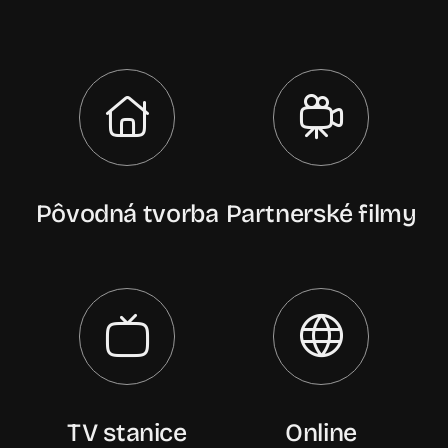
Pôvodná tvorba
Partnerské filmy
TV stanice
Online