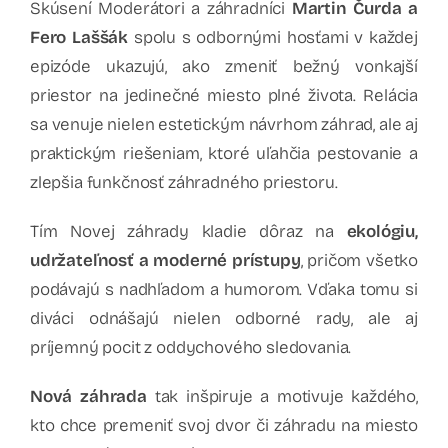
Skúsení Moderátori a záhradníci
Martin Čurda a
Fero Laššák
spolu s odbornými hosťami v každej
epizóde ukazujú, ako zmeniť bežný vonkajší
priestor na jedinečné miesto plné života. Relácia
sa venuje nielen estetickým návrhom záhrad, ale aj
praktickým riešeniam, ktoré uľahčia pestovanie a
zlepšia funkčnosť záhradného priestoru.
Tím Novej záhrady kladie dôraz na
ekológiu,
udržateľnosť a moderné prístupy
, pričom všetko
podávajú s nadhľadom a humorom. Vďaka tomu si
diváci odnášajú nielen odborné rady, ale aj
príjemný pocit z oddychového sledovania.
Nová záhrada
tak inšpiruje a motivuje každého,
kto chce premeniť svoj dvor či záhradu na miesto