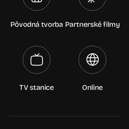
Pôvodná tvorba
Partnerské filmy
TV stanice
Online