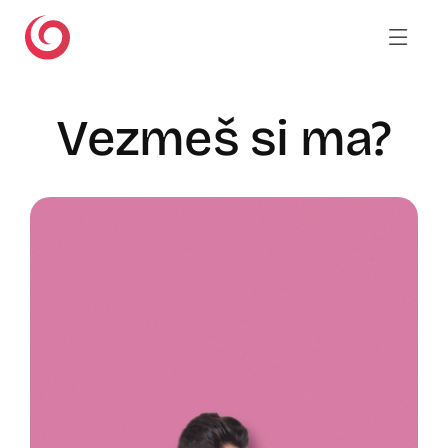
Skip
to
content
Vezmeš si ma?