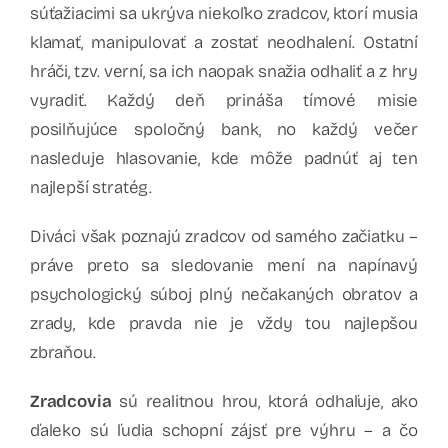
súťažiacimi sa ukrýva niekoľko zradcov, ktorí musia
klamať, manipulovať a zostať neodhalení. Ostatní
hráči, tzv. verní, sa ich naopak snažia odhaliť a z hry
vyradiť. Každý deň prináša tímové misie
posilňujúce spoločný bank, no každý večer
nasleduje hlasovanie, kde môže padnúť aj ten
najlepší stratég.
Diváci však poznajú zradcov od samého začiatku –
práve preto sa sledovanie mení na napínavý
psychologický súboj plný nečakaných obratov a
zrady, kde pravda nie je vždy tou najlepšou
zbraňou.
Zradcovia
sú realitnou hrou, ktorá odhaľuje, ako
ďaleko sú ľudia schopní zájsť pre výhru – a čo