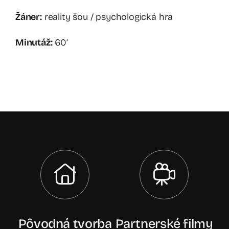
Žáner:
reality šou / psychologická hra
Minutáž:
60’
Pôvodná tvorba
Partnerské filmy