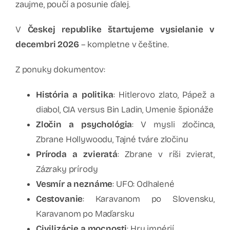
zaujme, poučí a posunie ďalej.
V
Českej republike štartujeme vysielanie v
decembri 2026
– kompletne v češtine.
Z ponuky dokumentov:
História a politika
: Hitlerovo zlato, Pápež a
diabol, CIA versus Bin Ladin, Umenie špionáže
Zločin a psychológia
: V mysli zločinca,
Zbrane Hollywoodu, Tajné tváre zločinu
Príroda a zvieratá
: Zbrane v ríši zvierat,
Zázraky prírody
Vesmír a neznáme
: UFO: Odhalené
Cestovanie
: Karavanom po Slovensku,
Karavanom po Maďarsku
Civilizácie a mocnosti
: Hry impérií